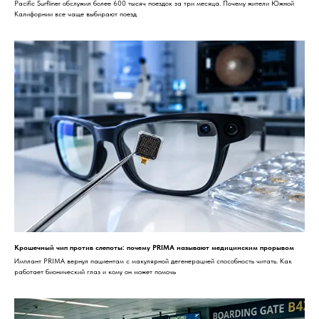
Pacific Surfliner обслужил более 600 тысяч поездок за три месяца. Почему жители Южной
Калифорнии все чаще выбирают поезд
Крошечный чип против слепоты: почему PRIMA называют медицинским прорывом
Имплант PRIMA вернул пациентам с макулярной дегенерацией способность читать. Как
работает бионический глаз и кому он может помочь