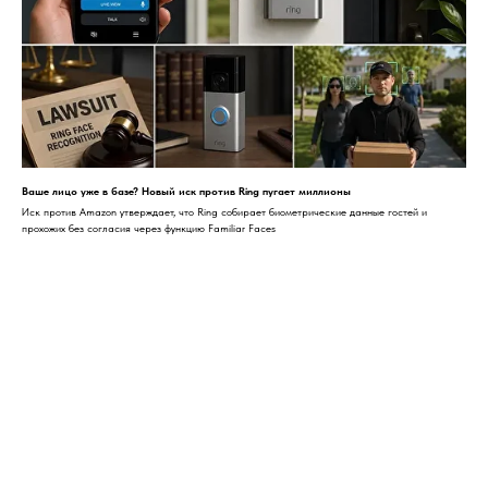
Ваше лицо уже в базе? Новый иск против Ring пугает миллионы
Иск против Amazon утверждает, что Ring собирает биометрические данные гостей и
прохожих без согласия через функцию Familiar Faces