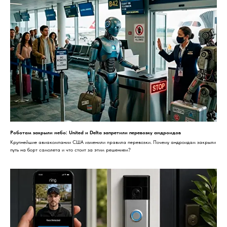
Роботам закрыли небо: United и Delta запретили перевозку андроидов
Крупнейшие авиакомпании США изменили правила перевозки. Почему андроидам закрыли
путь на борт самолета и что стоит за этим решением?