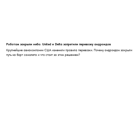
Роботам закрыли небо: United и Delta запретили перевозку андроидов
Крупнейшие авиакомпании США изменили правила перевозки. Почему андроидам закрыли
путь на борт самолета и что стоит за этим решением?