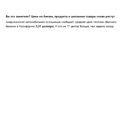
Вы это заметили? Цены на бензин, продукты и школьные товары снова растут
Американская автомобильная ассоциация сообщает: средняя цена галлона обычного
бензина в Калифорнии
5,57 доллара
. И это на 17 центов больше, чем неделю назад