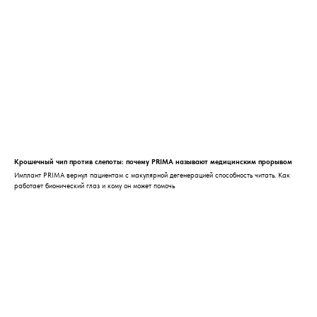
Крошечный чип против слепоты: почему PRIMA называют медицинским прорывом
Имплант PRIMA вернул пациентам с макулярной дегенерацией способность читать. Как
работает бионический глаз и кому он может помочь