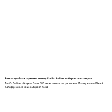
Вместо пробок и парковки: почему Pacific Surfliner набирает пассажиров
Pacific Surfliner обслужил более 600 тысяч поездок за три месяца. Почему жители Южной
Калифорнии все чаще выбирают поезд