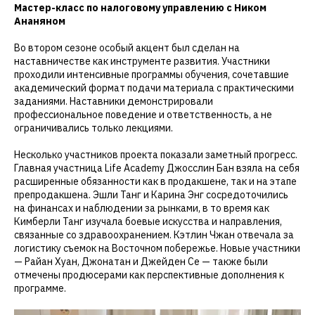
Мастер-класс по налоговому управлению с Ником
Ананяном
Во втором сезоне особый акцент был сделан на
наставничестве как инструменте развития. Участники
проходили интенсивные программы обучения, сочетавшие
академический формат подачи материала с практическими
заданиями. Наставники демонстрировали
профессиональное поведение и ответственность, а не
ограничивались только лекциями.
Несколько участников проекта показали заметный прогресс.
Главная участница Life Academy Джосслин Бан взяла на себя
расширенные обязанности как в продакшене, так и на этапе
препродакшена. Эшли Танг и Карина Энг сосредоточились
на финансах и наблюдении за рынками, в то время как
Кимберли Танг изучала боевые искусства и направления,
связанные со здравоохранением. Кэтлин Чжан отвечала за
логистику съемок на Восточном побережье. Новые участники
— Райан Хуан, Джонатан и Джейден Се — также были
отмечены продюсерами как перспективные дополнения к
программе.