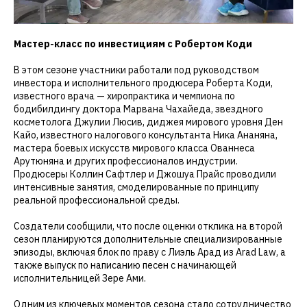
Мастер-класс по инвестициям с Робертом Коди
В этом сезоне участники работали под руководством
инвестора и исполнительного продюсера Роберта Коди,
известного врача — хиропрактика и чемпиона по
бодибилдингу доктора Марвана Чахайеда, звездного
косметолога Джулии Люсив, диджея мирового уровня Ден
Кайо, известного налогового консультанта Ника Ананяна,
мастера боевых искусств мирового класса Ованнеса
Арутюняна и других профессионалов индустрии.
Продюсеры Коллин Сафтлер и Джошуа Прайс проводили
интенсивные занятия, смоделированные по принципу
реальной профессиональной среды.
Создатели сообщили, что после оценки отклика на второй
сезон планируются дополнительные специализированные
эпизоды, включая блок по праву с Лиэль Арад из Arad Law, а
также выпуск по написанию песен с начинающей
исполнительницей Зере Ами.
Одним из ключевых моментов сезона стало сотрудничество