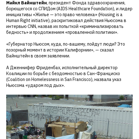
Майкл Вайнштейн
, президент Фонда здравоохранения,
борющегося со СПИДом (AIDS Healthcare Foundation), и лидер
инициативы «Жилье — это право человека» (Housing is a
Human Right initiative), раскритиковал действия Ньюсома в
интервью CNN, назвав их попыткой «криминализировать
бедность» и продолжением «проваленной политики».
«Губернатор Ньюсом, куда, по-вашему, пойдут люди? Это
позорный момент в истории Калифорнии», — сказал
Вайнштейн в своем заявлении.
А Дженнифер Фриденбах, исполнительный директор
Коалиции по борьбе с бездомностью в Сан-Франциско
(Coalition on Homelessness in San Francisco), назвала указ
Ньюсома «ударом под дых».