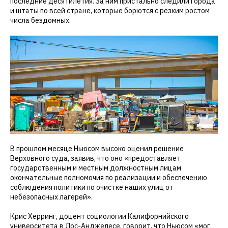
последние десятилетия. За ним пристально следили города
и штаты по всей стране, которые борются с резким ростом
числа бездомных.
В прошлом месяце Ньюсом высоко оценил решение
Верховного суда, заявив, что оно «предоставляет
государственным и местным должностным лицам
окончательные полномочия по реализации и обеспечению
соблюдения политики по очистке наших улиц от
небезопасных лагерей».
Крис Херринг, доцент социологии Калифорнийского
университета в Лос-Анджелесе, говорит, что Ньюсом «мог