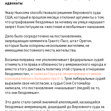
адвокаты
Указу Ньюсома способствовало решение Верховного суда
США, который в прошлом месяце отклонил аргументы о том,
что штрафование бездомных за ночевку на улице нарушает
запрет Конституции на «жестокие и необычные» наказания.
Дело было сосредоточено на постановлениях,
запрещающих кемпинги в Грантс-Пасс, штат Орегон,
которые были оспорены несколькими жителями, не
имеющими постоянного места жительства.
Восьмая поправка «не уполномочивает федеральных судей
отнимать эти права и обязанности у американского народа и
вместо этого диктовать политику этой страны в отношении
бездомности», —
написал Горсач в своем мнении от имени
консервативного большинства 6-3
. Трое либеральных судей
выразили свое несогласие, а судья Соня Сотомайор
написала, что постановление «наказывает (людей) за то,
что они бездомные».
Это дело стало самой значимой апелляцией, касающейся
бездомных американцев, дошедшей до Верховного суда за