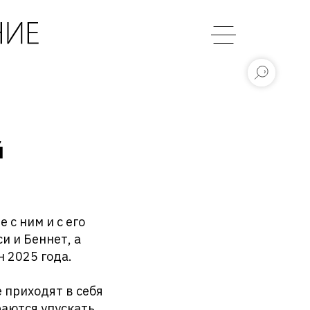
й
 с ним и с его
и и Беннет, а
 2025 года.
 приходят в себя
раются упускать