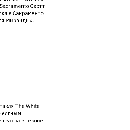
 Sacramento Скотт
икл в Сакраменто,
эля Миранды».
такля The White
 честным
 театра в сезоне