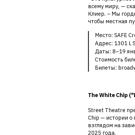
всему миру, — ск
Клиер. – Мы горд
чтобы местная п
Место: SAFE Cre
Адрес: 1301 L 
Даты: 8–19 ян
Стоимость бил
Билеты: broad
The White Chip (
Street Theatre п
Chip — истории о
взглядом на зави
2025 года.