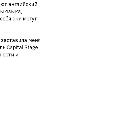
ают английский
мы языка,
себя они могут
а заставила меня
ь Capital Stage
ности и