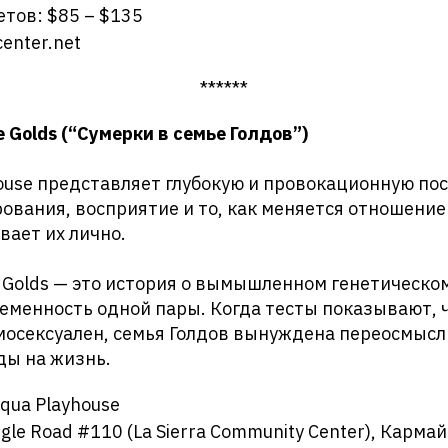
етов: $85 – $135
center.net
******
he Golds (“Сумерки в семье Голдов”)
ouse представляет глубокую и провокационную пос
вания, восприятие и то, как меняется отношение
вает их лично.
the Golds — это история о вымышленном генетическо
еменность одной пары. Когда тесты показывают, 
мосексуален, семья Голдов вынуждена переосмысл
ды на жизнь.
qua Playhouse
gle Road #110 (La Sierra Community Center), Карма