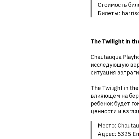
Стоимость бил
Билеты: harris
The Twilight in t
Chautauqua Playh
исследующую веро
ситуация затраги
The Twilight in 
влияющем на бер
ребенок будет го
ценности и взгля
Место: Chautau
Адрес: 5325 En