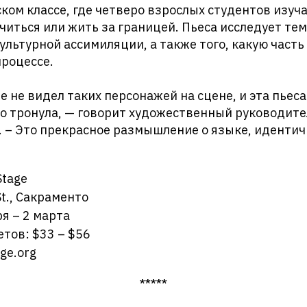
ском классе, где четверо взрослых студентов изуч
читься или жить за границей. Пьеса исследует те
ультурной ассимиляции, а также того, какую часть 
процессе.
е не видел таких персонажей на сцене, и эта пьес
ко тронула, — говорит художественный руководител
 – Это прекрасное размышление о языке, идентич
Stage
St., Сакраменто
я – 2 марта
тов: $33 – $56
ge.org
*****