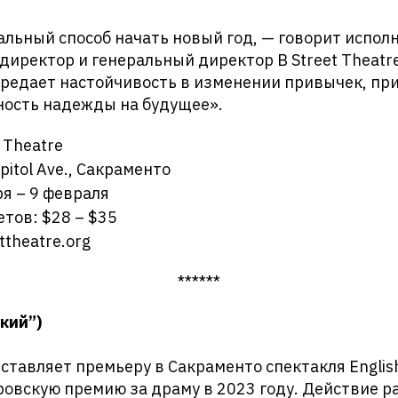
альный способ начать новый год, — говорит испо
иректор и генеральный директор B Street Theatre
ередает настойчивость в изменении привычек, пр
ность надежды на будущее».
t Theatre
pitol Ave., Сакраменто
я – 9 февраля
тов: $28 – $35
ttheatre.org
******
ский”)
едставляет премьеру в Сакраменто спектакля Englis
овскую премию за драму в 2023 году. Действие р