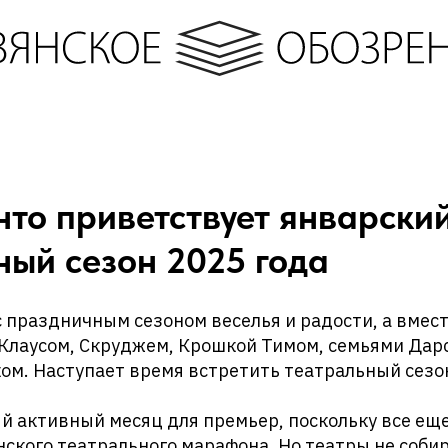
то приветствует январски
ный сезон 2025 года
 праздничным сезоном веселья и радости, а вместе
Клаусом, Скруджем, Крошкой Тимом, семьями Дарс
м. Наступает время встретить театральный сезон
й активный месяц для премьер, поскольку все еще
ского театрального марафона. Но театры не соби