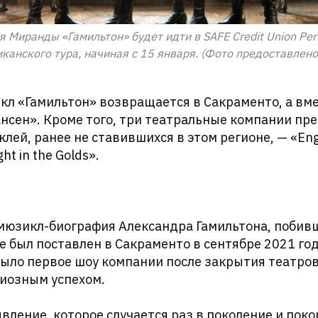
Миранды «Гамильтон» будет идти в SAFE Credit Union Perfo
канского тура, начиная с 15 января. (Фото предоставлен
л «Гамильтон» возвращается в Сакраменто, а вме
нсен». Кроме того, три театральные компании пр
лей, ранее не ставившихся в этом регионе, — «Engl
ght in the Golds».
юзикл-биография Александра Гамильтона, побив
 был поставлен в Сакраменто в сентябре 2021 го
было первое шоу компании после закрытия театров
диозным успехом.
явление, которое случается раз в поколение и пок