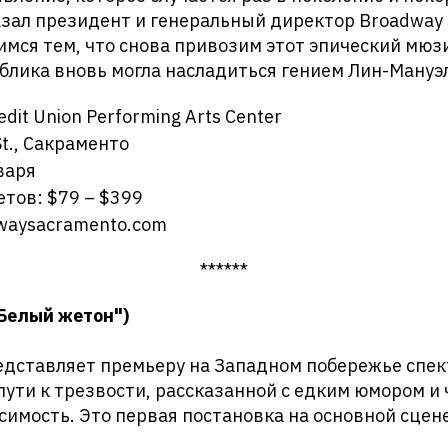
азал президент и генеральный директор Broadway
имся тем, что снова привозим этот эпический мюз
ублика вновь могла насладиться гением Лин-Ману
dit Union Performing Arts Center
St., Сакраменто
варя
етов: $79 – $399
waysacramento.com
******
"Белый жетон")
редставляет премьеру на Западном побережье спек
 пути к трезвости, рассказанной с едким юмором и
симость. Это первая постановка на основной сцене