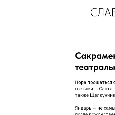
Сакрамен
театраль
Пора прощаться с
гостями — Санта-
также Щелкунчико
Январь — не самы
после рождествен