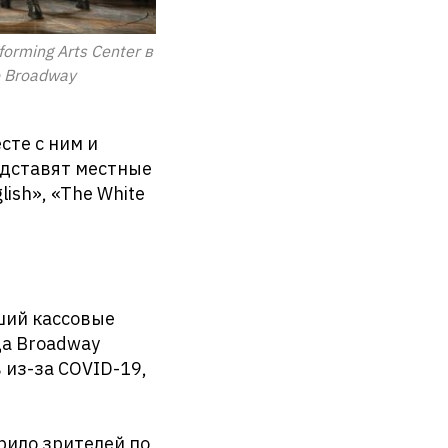
rming Arts Center в
о Broadway
сте с ним и
едставят местные
ish», «The White
ший кассовые
да Broadway
 из-за COVID-19,
орило зрителей по