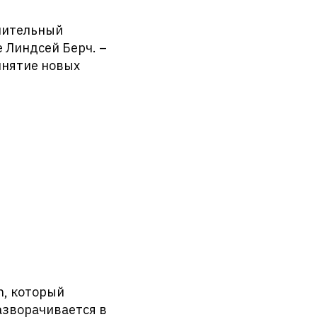
лнительный
 Линдсей Берч. –
инятие новых
h, который
азворачивается в