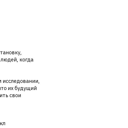
тановку,
 людей, когда
м исследовании,
что их будущий
ить свои
йкл