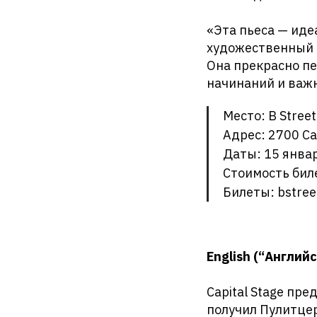
«Эта пьеса — иде
художественный д
Она прекрасно п
начинаний и важ
Место: B Stree
Адрес: 2700 Ca
Даты: 15 январ
Стоимость биле
Билеты: bstree
English (“Англий
Capital Stage пр
получил Пулитцер