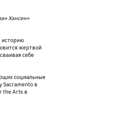
ван Хансен»
т историю
новится жертвой
исваивая себе
ующих социальные
y Sacramento в
 the Arts в