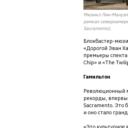
Мюзикл Лин-Мануэля 
рамках североамери
Sacramento).
Блокбастер-мюзик
«Дорогой Эван Ха
премьеры спектак
Chip» и «The Twili
Гамильтон
Революционный м
рекорды, впервые
Sacramento. Это 
и оно стало гран
«Это культурное 