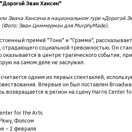
 "Дорогой Эван Хансен"
ли Эвана Хансена в национальном туре «Дорогой Э
 (Фото: Эван Циммерман для MurphyMade).
стоенный премий "Тони" и "Грэмми", рассказывае
, страдающего социальной тревожностью. Он ста
о оказывается в центре трагического события, пр
орую на самом деле не заслужил.
 считается одним из первых спектаклей, использ
повествования. Впервые он был поставлен Broadwa
рь возвращается в регион на сцену Harris Center for
enter for the Arts
 Pkwy, Фолсом
я – 2 февраля