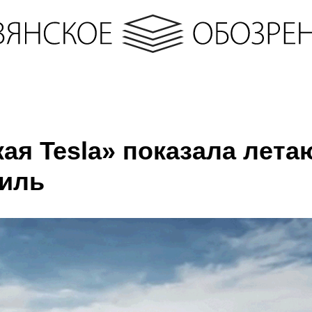
кая Tesla» показала лет
иль