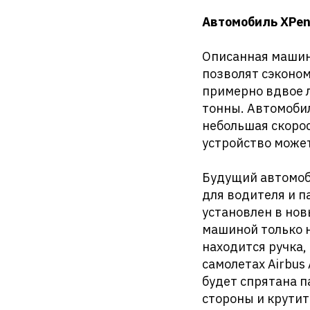
Автомобиль XPen
Описанная машина
позволят сэконом
примерно вдвое л
тонны. Автомобил
небольшая скоро
устройство может
Будущий автомоб
для водителя и п
установлен в нов
машиной только н
находится ручка
самолетах Airbus 
будет спрятана п
стороны и крути