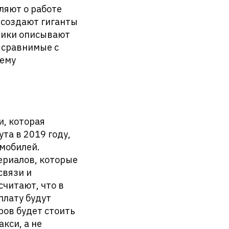
ляют о работе
 создают гиганты
тчики описывают
 сравнимые с
тему
и, которая
та в 2019 году,
омобилей.
ериалов, которые
связи и
считают, что в
плату будут
ров будет стоить
кси, а не