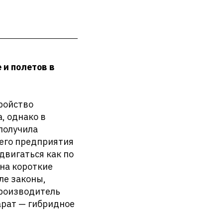
 и полетов в
ройство
, однако в
получила
его предприятия
двигаться как по
 на короткие
ле законы,
производитель
арат — гибридное