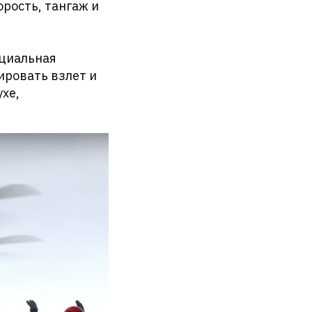
орость, тангаж и
ециальная
ировать взлет и
ухе,