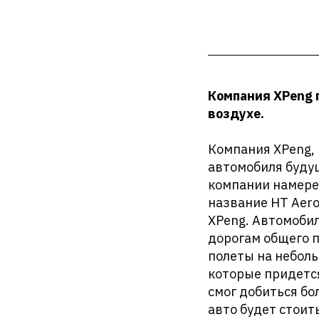
Компания XPeng 
воздухе.
Компания XPeng, 
автомобиля буду
компании намерен
название HT Aer
XPeng. Автомобил
дорогам общего п
полеты на неболь
которые придетс
смог добиться б
авто будет стоит