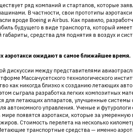
ществует ряд компаний и стартапов, которые заяв
ашинами. В частности, свои прототипы аэротакси
сли вроде Boeing и Airbus. Как правило, разрабо
биль будущего в виде транспорта, который имеет
габариты, средства для поднятия в воздух и сис
х аэротакси ожидают в самое ближайшее время.
ой дискуссии между представителями авиаотрасл
атформе Массачусетского технологического институ
тво как никогда близко к созданию летающих авт
этом сыграла разработка легких композитных мат
ся для летающих аппаратов, улучшенные системы 
ля автономного управления. Ученые и футурологи 
 мире появятся аэротакси, которые за умеренную 
жиров. Стоимость перелета на несколько километ
Летающие транспортные средства — именно аэрота