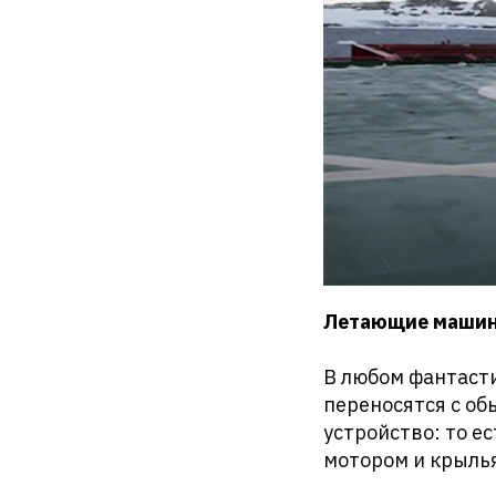
Летающие машины
В любом фантаст
переносятся с об
устройство: то е
мотором и крыль