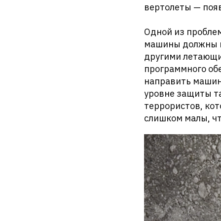
вертолеты — появ
Одной из пробле
машины должны и
другими летающи
программного обе
направить машин
уровне защиты т
террористов, кот
слишком малы, ч