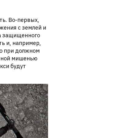
ь. Во-первых,
ения с землей и
а защищенного
ь и, например,
то при должном
анной мишенью
кси будут