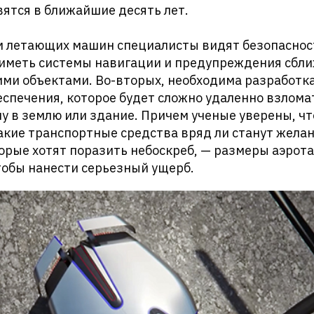
ятся в ближайшие десять лет.
м летающих машин специалисты видят безопасност
меть системы навигации и предупреждения сближ
ми объектами. Во-вторых, необходима разработк
спечения, которое будет сложно удаленно взломат
у в землю или здание. Причем ученые уверены, ч
акие транспортные средства вряд ли станут жел
орые хотят поразить небоскреб, — размеры аэрота
тобы нанести серьезный ущерб.