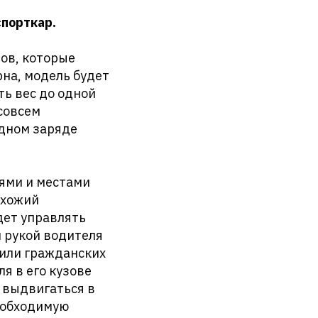
спорткар.
ов, которые
рна, модель будет
ть вес до одной
совсем
одном заряде
ями и местами
охожий
дет управлять
й рукой водителя
 или гражданских
ля в его кузове
 выдвигаться в
еобходимую